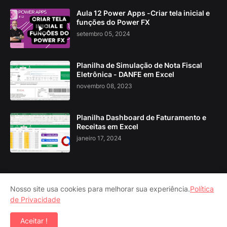
Aula 12 Power Apps -Criar tela inicial e
funções do Power FX
setembro 05, 2024
Planilha de Simulação de Nota Fiscal
Eletrônica - DANFE em Excel
novembro 08, 2023
Planilha Dashboard de Faturamento e
Receitas em Excel
janeiro 17, 2024
Nosso site usa cookies para melhorar sua experiência.
Política
Home
Contato
Política Privacidade
Disclaimer
de Privacidade
DMCA
Aceitar !
Template Desenvolvido por:
Wesdigital