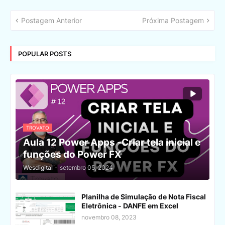
Postagem Anterior
Próxima Postagem
POPULAR POSTS
TROVATO
Aula 12 Power Apps -Criar tela inicial e
funções do Power FX
Wesdigital
-
setembro 05, 2024
Planilha de Simulação de Nota Fiscal
Eletrônica - DANFE em Excel
novembro 08, 2023