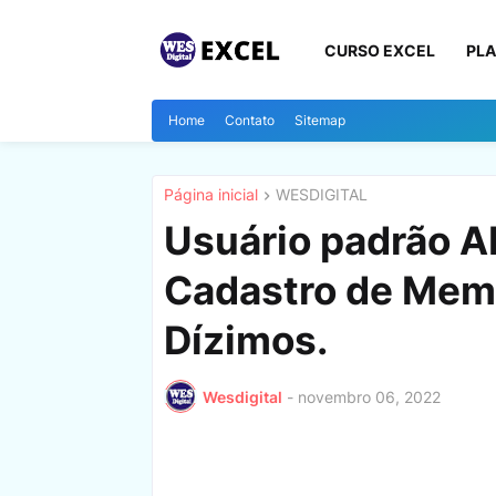
CURSO EXCEL
PLA
Home
Contato
Sitemap
Página inicial
WESDIGITAL
Usuário padrão A
Cadastro de Memb
Dízimos.
Wesdigital
-
novembro 06, 2022