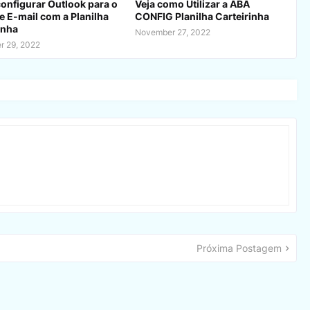
nfigurar Outlook para o
Veja como Utilizar a ABA
e E-mail com a Planilha
CONFIG Planilha Carteirinha
inha
November 27, 2022
 29, 2022
Próxima Postagem